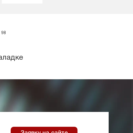
 98
аладке