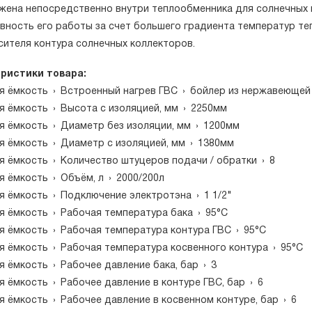
жена непосредственно внутри теплообменника для солнечных 
вность его работы за счет большего градиента температур теп
сителя контура солнечных коллекторов.
ристики товара:
я ёмкость
›
Встроенный нагрев ГВС
›
бойлер из нержавеющей
я ёмкость
›
Высота с изоляцией, мм
›
2250мм
я ёмкость
›
Диаметр без изоляции, мм
›
1200мм
я ёмкость
›
Диаметр с изоляцией, мм
›
1380мм
я ёмкость
›
Количество штуцеров подачи / обратки
›
8
я ёмкость
›
Объём, л
›
2000/200л
я ёмкость
›
Подключение электротэна
›
1 1/2"
я ёмкость
›
Рабочая температура бака
›
95°С
я ёмкость
›
Рабочая температура контура ГВС
›
95°С
я ёмкость
›
Рабочая температура косвенного контура
›
95°С
я ёмкость
›
Рабочее давление бака, бар
›
3
я ёмкость
›
Рабочее давление в контуре ГВС, бар
›
6
я ёмкость
›
Рабочее давление в косвенном контуре, бар
›
6