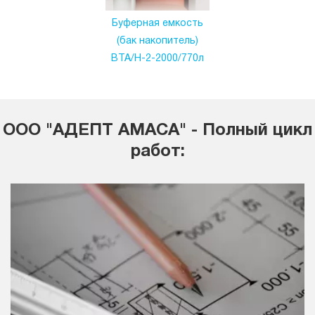
Буферная емкость
(бак накопитель)
ВТА/Н-2-2000/770л
ООО "АДЕПТ АМАСА" - Полный цикл
работ: