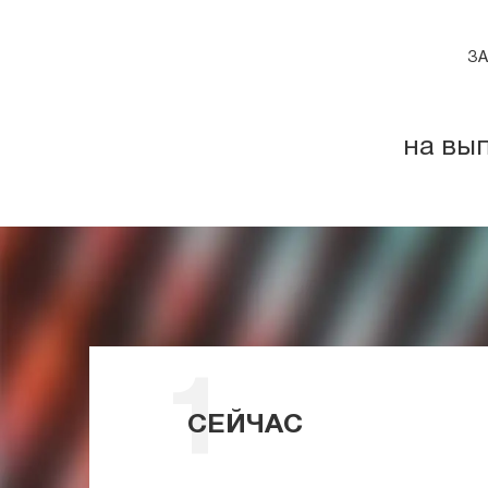
ЗА
на вы
СЕЙЧАС