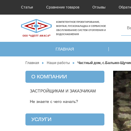
Статьи
Сравнение товаров
Отзывы
Обратн
КОМПЕТЕНТНОЕ ПРОЕКТИРОВАНИЕ,
МОНТАЖ, ПУСКОНАЛАДКА И СЕРВИСНОЕ
ОБСЛУЖИВАНИЕ СИСТЕМ ОТОПЛЕНИЯ И
ВОДОСНАБЖЕНИЯ
ООО ❝АДЕПТ АМАСА❞
ГЛАВНАЯ
Главная
Наши работы
Частный дом, с.Балыко-Щучин
О КОМПАНИИ
ЗАСТРОЙЩИКАМ И ЗАКАЗЧИКАМ
Не знаете с чего начать?
УСЛУГИ