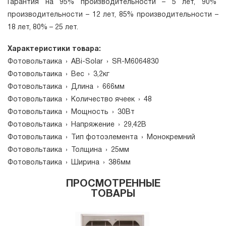
Гарантия на 95% производительности – 5 лет, 90%
производительности – 12 лет, 85% производительности –
18 лет, 80% – 25 лет.
Характеристики товара:
Фотовольтаика
›
ABi-Solar
›
SR-М6064830
Фотовольтаика
›
Вес
›
3,2кг
Фотовольтаика
›
Длина
›
666мм
Фотовольтаика
›
Количество ячеек
›
48
Фотовольтаика
›
Мощность
›
30Вт
Фотовольтаика
›
Напряжение
›
29,42В
Фотовольтаика
›
Тип фотоэлемента
›
Монокремний
Фотовольтаика
›
Толщина
›
25мм
Фотовольтаика
›
Ширина
›
386мм
ПРОСМОТРЕННЫЕ
ТОВАРЫ