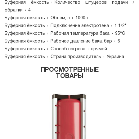
Буферная ёмкость
›
Количество штуцеров подачи /
обратки
›
4
Буферная ёмкость
›
Объём, л
›
1000л
Буферная ёмкость
›
Подключение электротэна
›
1 1/2"
Буферная ёмкость
›
Рабочая температура бака
›
95°С
Буферная ёмкость
›
Рабочее давление бака, бар
›
6
Буферная ёмкость
›
Способ нагрева
›
прямой
Буферная ёмкость
›
Страна производитель
›
Украина
ПРОСМОТРЕННЫЕ
ТОВАРЫ