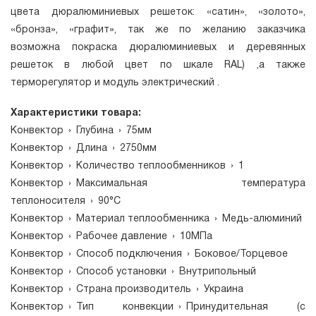
цвета дюралюминиевых решеток: «сатин», «золото»,
«бронза», «графит», так же по желанию заказчика
возможна покраска дюралюминиевых и деревянных
решеток в любой цвет по шкале RAL) ,а также
терморегулятор и модуль электрический .
Характеристики товара:
Конвектор
›
Глубина
›
75мм
Конвектор
›
Длина
›
2750мм
Конвектор
›
Количество теплообменников
›
1
Конвектор
›
Максимальная температура
теплоносителя
›
90°C
Конвектор
›
Материал теплообменника
›
Медь-алюминий
Конвектор
›
Рабочее давление
›
10МПа
Конвектор
›
Способ подключения
›
Боковое/Торцевое
Конвектор
›
Способ установки
›
Внутрипольный
Конвектор
›
Страна производитель
›
Украина
Конвектор
›
Тип конвекции
›
Принудительная (с