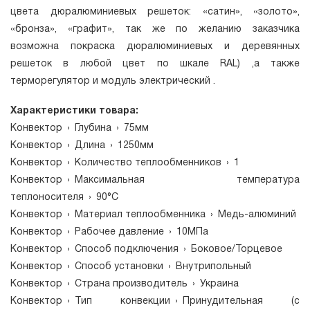
цвета дюралюминиевых решеток: «сатин», «золото»,
«бронза», «графит», так же по желанию заказчика
возможна покраска дюралюминиевых и деревянных
решеток в любой цвет по шкале RAL) ,а также
терморегулятор и модуль электрический .
Характеристики товара:
Конвектор
›
Глубина
›
75мм
Конвектор
›
Длина
›
1250мм
Конвектор
›
Количество теплообменников
›
1
Конвектор
›
Максимальная температура
теплоносителя
›
90°C
Конвектор
›
Материал теплообменника
›
Медь-алюминий
Конвектор
›
Рабочее давление
›
10МПа
Конвектор
›
Способ подключения
›
Боковое/Торцевое
Конвектор
›
Способ установки
›
Внутрипольный
Конвектор
›
Страна производитель
›
Украина
Конвектор
›
Тип конвекции
›
Принудительная (с