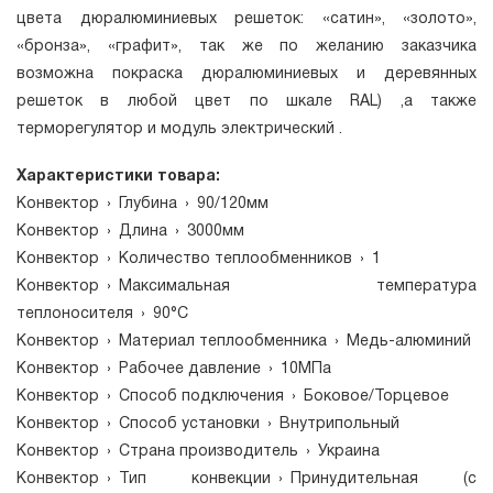
цвета дюралюминиевых решеток: «сатин», «золото»,
«бронза», «графит», так же по желанию заказчика
возможна покраска дюралюминиевых и деревянных
решеток в любой цвет по шкале RAL) ,а также
терморегулятор и модуль электрический .
Характеристики товара:
Конвектор
›
Глубина
›
90/120мм
Конвектор
›
Длина
›
3000мм
Конвектор
›
Количество теплообменников
›
1
Конвектор
›
Максимальная температура
теплоносителя
›
90°C
Конвектор
›
Материал теплообменника
›
Медь-алюминий
Конвектор
›
Рабочее давление
›
10МПа
Конвектор
›
Способ подключения
›
Боковое/Торцевое
Конвектор
›
Способ установки
›
Внутрипольный
Конвектор
›
Страна производитель
›
Украина
Конвектор
›
Тип конвекции
›
Принудительная (с