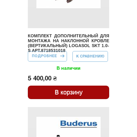
КОМПЛЕКТ ДОПОЛНИТЕЛЬНЫЙ ДЛЯ
МОНТАЖА НА НАКЛОННОЙ КРОВЛЕ
(ВЕРТИКАЛЬНЫЙ) LOGASOL SKT 1.0-
S АРТ.8718531018
ПОДРОБНЕЕ
О КОМПЛЕКТ
К СРАВНЕНИЮ
ДОПОЛНИТЕЛЬНЫЙ
ДЛЯ МОНТАЖА НА
НАКЛОННОЙ
В наличии
КРОВЛЕ
(ВЕРТИКАЛЬНЫЙ)
5 400,00 ₴
LOGASOL SKT 1.0-S
АРТ.8718531018