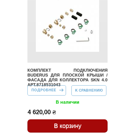
КОМПЛЕКТ ПОДКЛЮЧЕНИЯ
BUDERUS ДЛЯ ПЛОСКОЙ КРЫШИ /
ФАСАДА ДЛЯ КОЛЛЕКТОРА SKN 4.0
АРТ.8718531043
ПОДРОБНЕЕ
О КОМПЛЕКТ
К СРАВНЕНИЮ
ПОДКЛЮЧЕНИЯ
BUDERUS ДЛЯ
ПЛОСКОЙ
В наличии
КРЫШИ /
ФАСАДА ДЛЯ
4 620,00 ₴
КОЛЛЕКТОРА
SKN 4.0
АРТ.8718531043