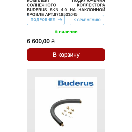
КОМПЛЕКТ ПОДКЛЮЧЕНИЯ
СОЛНЕЧНОГО КОЛЛЕКТОРА
BUDERUS SKN 4.0 НА НАКЛОННОЙ
КРОВЛЕ АРТ.8718531045
ПОДРОБНЕЕ
О КОМПЛЕКТ
К СРАВНЕНИЮ
ПОДКЛЮЧЕНИЯ
СОЛНЕЧНОГО
КОЛЛЕКТОРА
В наличии
BUDERUS SKN
4.0 НА
6 600,00 ₴
НАКЛОННОЙ
КРОВЛЕ
АРТ.8718531045