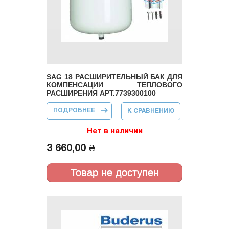
SAG 18 РАСШИРИТЕЛЬНЫЙ БАК ДЛЯ
КОМПЕНСАЦИИ ТЕПЛОВОГО
РАСШИРЕНИЯ АРТ.7739300100
ПОДРОБНЕЕ
О SAG 18
К СРАВНЕНИЮ
РАСШИРИТЕЛЬНЫЙ
БАК ДЛЯ
КОМПЕНСАЦИИ
Нет в наличии
ТЕПЛОВОГО
РАСШИРЕНИЯ
3 660,00 ₴
АРТ.7739300100