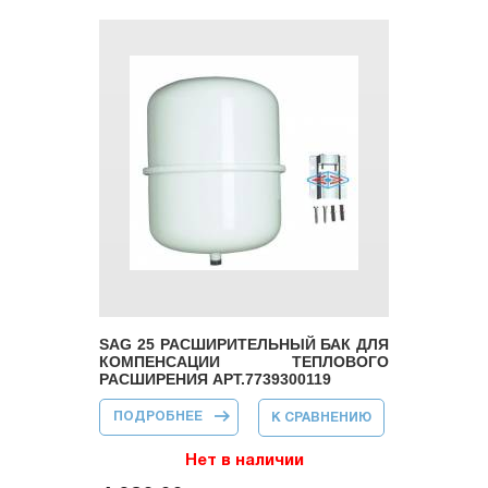
SAG 25 РАСШИРИТЕЛЬНЫЙ БАК ДЛЯ
КОМПЕНСАЦИИ ТЕПЛОВОГО
РАСШИРЕНИЯ АРТ.7739300119
ПОДРОБНЕЕ
О SAG 25
К СРАВНЕНИЮ
РАСШИРИТЕЛЬНЫЙ
БАК ДЛЯ
КОМПЕНСАЦИИ
Нет в наличии
ТЕПЛОВОГО
РАСШИРЕНИЯ