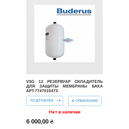
VSG 12 РЕЗЕРВУАР ОХЛАДИТЕЛЬ
ДЛЯ ЗАЩИТЫ МЕМБРАНЫ БАКА
АРТ.7747010473
ПОДРОБНЕЕ
О VSG 12
К СРАВНЕНИЮ
РЕЗЕРВУАР
ОХЛАДИТЕЛЬ
ДЛЯ ЗАЩИТЫ
Нет в наличии
МЕМБРАНЫ
БАКА
6 000,00 ₴
АРТ.7747010473