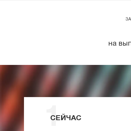
ЗА
на вы
СЕЙЧАС