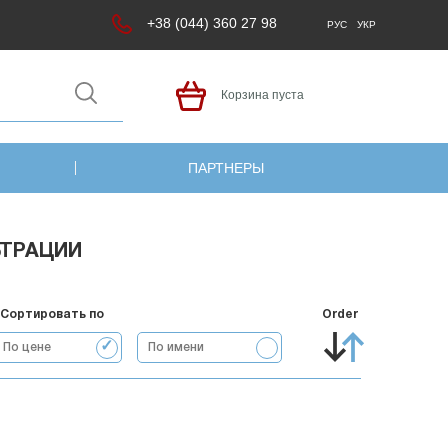
+38 (044) 360 27 98
РУС
УКР
Корзина пуста
ПАРТНЕРЫ
ЬТРАЦИИ
Сортировать по
Order
По цене
По имени