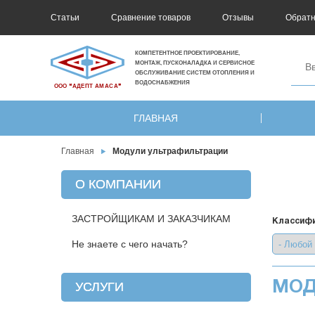
Статьи
Сравнение товаров
Отзывы
Обратн
КОМПЕТЕНТНОЕ ПРОЕКТИРОВАНИЕ,
МОНТАЖ, ПУСКОНАЛАДКА И СЕРВИСНОЕ
ОБСЛУЖИВАНИЕ СИСТЕМ ОТОПЛЕНИЯ И
ВОДОСНАБЖЕНИЯ
ООО ❝АДЕПТ АМАСА❞
ГЛАВНАЯ
Главная
Модули ультрафильтрации
О КОМПАНИИ
ЗАСТРОЙЩИКАМ И ЗАКАЗЧИКАМ
Классифи
Не знаете с чего начать?
МОД
УСЛУГИ