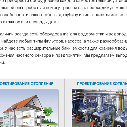
но приобрести оборудование как для самостоятельной установк
ольшой опыт работы и помогут рассчитать необходимую мощнос
 особенности вашего объекта, глубину и тип скважины или кол
р этажность и площадь дома.
 наличии всегда есть оборудование для водоочистки и водопод
ы найдете любые типы фильтров, насосов, а также разнообраз
ки. У нас есть расширительные баки, емкости для хранения во
бжения частного сектора и предприятий. Мы предлагаем выгод
ии.