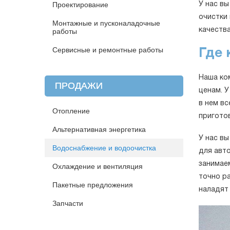
Проектирование
У нас в
очистки
Монтажные и пусконаладочные
качеств
работы
Сервисные и ремонтные работы
Где 
Наша ко
ПРОДАЖИ
ценам. 
в нем вс
Отопление
пригото
Альтернативная энергетика
У нас в
Водоснабжение и водоочистка
для авто
занимае
Охлаждение и вентиляция
точно ра
Пакетные предложения
наладят
Запчасти