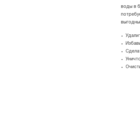
воды в 
потребу
выгодны
Удалит
Избави
Сделат
Уничт
Очист