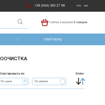
+38 (044) 360 27 98
РУС
УКР
Сейчас в корзине
0 товаров
ПАРТНЕРЫ
ДООЧИСТКА
Сортировать по
Order
По цене
По имени