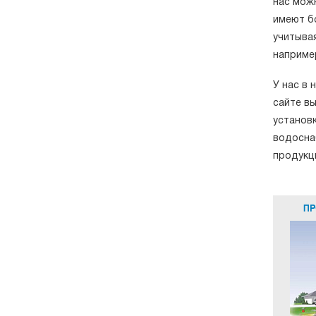
нас мож
имеют б
учитывая
наприме
У нас в
сайте в
установ
водосна
продукц