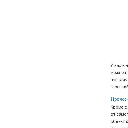
У нас в
можно п
наладим,
гарантий
Прочее
Кроме ф
от само
объект к