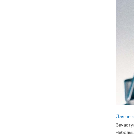
Для чег
Зачасту
Небольшо