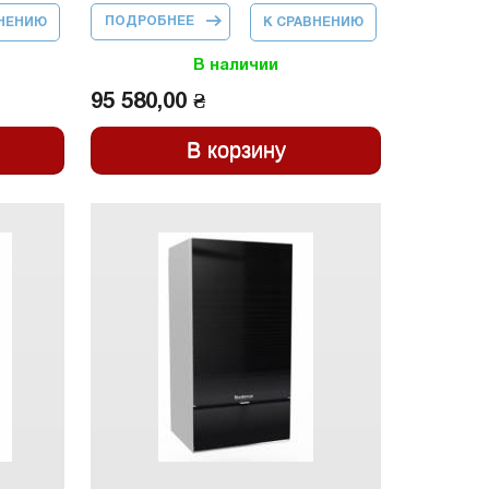
ПОДРОБНЕЕ
О ПАКЕТНОЕ
ВНЕНИЮ
К СРАВНЕНИЮ
ПРЕДЛОЖЕНИЕ
LOGAPAK
GB172I-20KD
В наличии
АРТ.1721702003
95 580,00 ₴