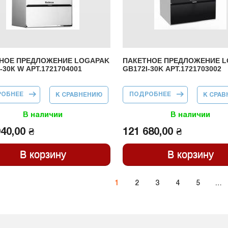
НОЕ ПРЕДЛОЖЕНИЕ LOGAPAK
ПАКЕТНОЕ ПРЕДЛОЖЕНИЕ 
-30К W АРТ.1721704001
GB172I-30K АРТ.1721703002
РОБНЕЕ
О ПАКЕТНОЕ
ПОДРОБНЕЕ
О ПАКЕТНОЕ
К СРАВНЕНИЮ
К СРА
ПРЕДЛОЖЕНИЕ
ПРЕДЛОЖЕНИЕ
LOGAPAK
LOGAPAK
GB172I-30К W
GB172I-30K
В наличии
В наличии
АРТ.1721704001
АРТ.1721703002
40,00 ₴
121 680,00 ₴
1
2
3
4
5
…