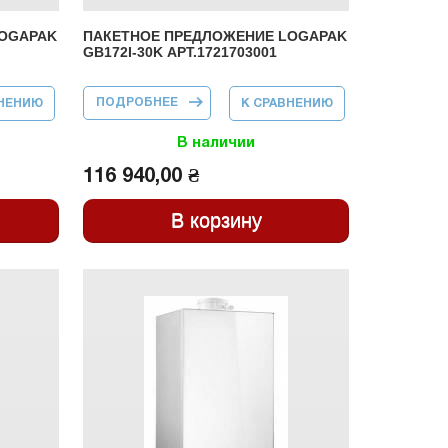
LOGAPAK
ПАКЕТНОЕ ПРЕДЛОЖЕНИЕ LOGAPAK
GB172I-30K АРТ.1721703001
ПОДРОБНЕЕ
О ПАКЕТНОЕ
ВНЕНИЮ
К СРАВНЕНИЮ
ПРЕДЛОЖЕНИЕ
LOGAPAK
GB172I-30K
В наличии
АРТ.1721703001
116 940,00 ₴