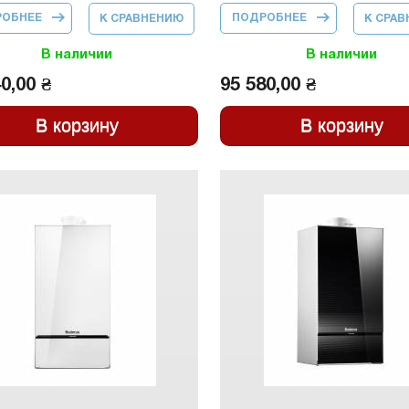
РОБНЕЕ
О ПАКЕТНОЕ
ПОДРОБНЕЕ
О ПАКЕТНОЕ
К СРАВНЕНИЮ
К СРА
ПРЕДЛОЖЕНИЕ
ПРЕДЛОЖЕНИЕ
LOGAPAK
LOGAPAK
GB172I-14KD
GB172I-20KD
В наличии
В наличии
АРТ.1721702002
АРТ.1721701003
0,00 ₴
95 580,00 ₴