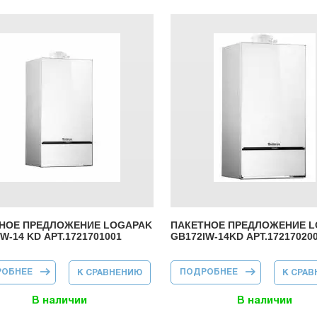
цы
НОЕ ПРЕДЛОЖЕНИЕ LOGAPAK
ПАКЕТНОЕ ПРЕДЛОЖЕНИЕ 
W-14 KD АРТ.1721701001
GB172IW-14KD АРТ.17217020
РОБНЕЕ
О ПАКЕТНОЕ
ПОДРОБНЕЕ
О ПАКЕТНОЕ
К СРАВНЕНИЮ
К СРА
ПРЕДЛОЖЕНИЕ
ПРЕДЛОЖЕНИЕ
LOGAPAK
LOGAPAK
GB172IW-14 KD
GB172IW-14KD
В наличии
В наличии
АРТ.1721701001
АРТ.1721702001