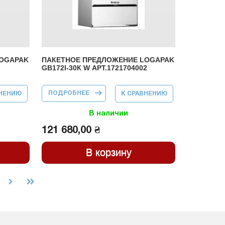
LOGAPAK
ПАКЕТНОЕ ПРЕДЛОЖЕНИЕ LOGAPAK
GB172I-30К W АРТ.1721704002
ПОДРОБНЕЕ
О ПАКЕТНОЕ
ВНЕНИЮ
К СРАВНЕНИЮ
ПРЕДЛОЖЕНИЕ
LOGAPAK
GB172I-30К W
В наличии
АРТ.1721704002
121 680,00 ₴