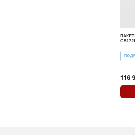
ПАКЕТ
GB172I
ПОД
116 9