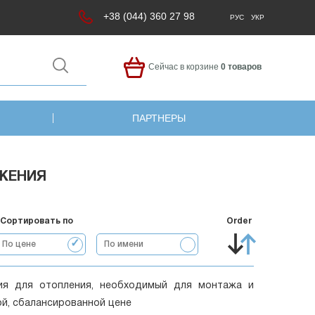
+38 (044) 360 27 98
РУС
УКР
Сейчас в корзине
0 товаров
ПАРТНЕРЫ
ЖЕНИЯ
Сортировать по
Order
По цене
По имени
ия для отопления, необходимый для монтажа и
ой, сбалансированной цене