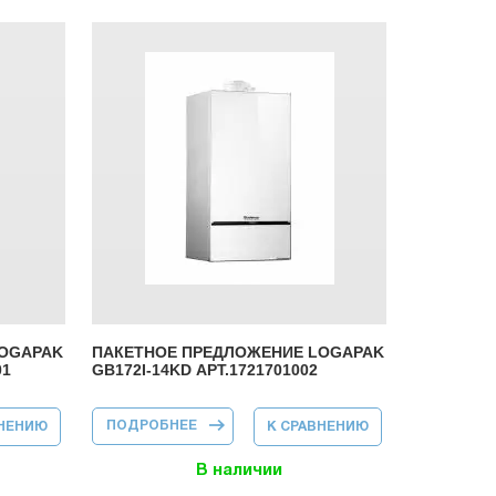
LOGAPAK
ПАКЕТНОЕ ПРЕДЛОЖЕНИЕ LOGAPAK
01
GB172I-14KD АРТ.1721701002
ПОДРОБНЕЕ
О ПАКЕТНОЕ
ВНЕНИЮ
К СРАВНЕНИЮ
ПРЕДЛОЖЕНИЕ
LOGAPAK
GB172I-14KD
В наличии
АРТ.1721701002