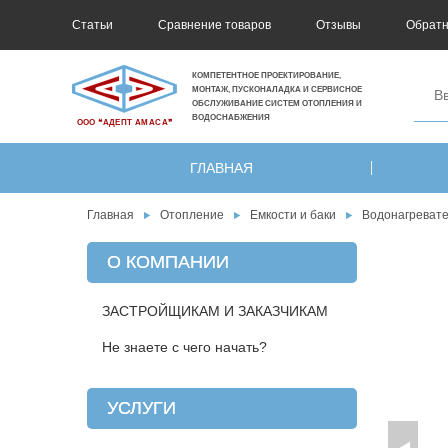
Статьи
Сравнение товаров
Отзывы
Обратн
КОМПЕТЕНТНОЕ ПРОЕКТИРОВАНИЕ,
МОНТАЖ, ПУСКОНАЛАДКА И СЕРВИСНОЕ
ОБСЛУЖИВАНИЕ СИСТЕМ ОТОПЛЕНИЯ И
ВОДОСНАБЖЕНИЯ
ООО ❝АДЕПТ АМАСА❞
ГЛАВНАЯ
Главная
Отопление
Емкости и баки
Водонагреват
О КОМПАНИИ
ЗАСТРОЙЩИКАМ И ЗАКАЗЧИКАМ
Не знаете с чего начать?
УСЛУГИ