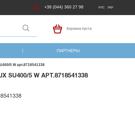
+38 (044) 360 27 98
РУС
УКР
Корзина пуста
ПАРТНЕРЫ
SU400/5 W арт.8718541338
 SU400/5 W АРТ.8718541338
18541338