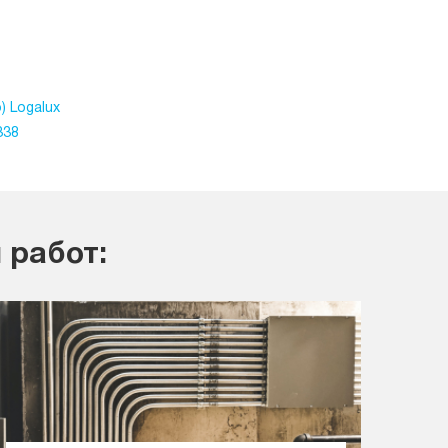
) Logalux
338
 работ: