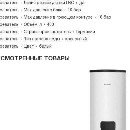
реватель
›
Линия рециркуляции ГВС
›
да
реватель
›
Мах давление бака
›
10 бар
реватель
›
Мах давление в греющем контуре
›
16 бар
реватель
›
Объём, л
›
400
реватель
›
Страна производитель
›
Германия
реватель
›
Тип нагрева воды
›
косвенный
реватель
›
Цвет
›
белый
ОСМОТРЕННЫЕ ТОВАРЫ