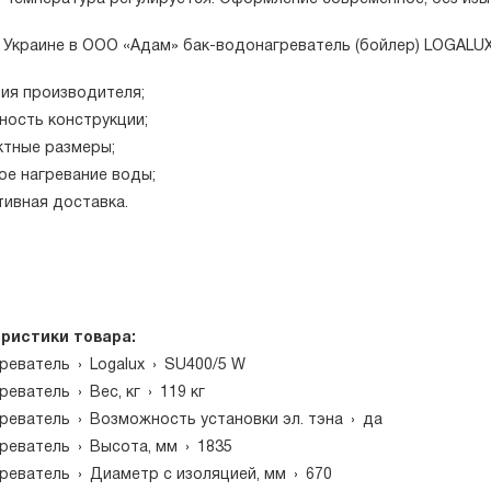
в Украине в ООО «Адам» бак-водонагреватель (бойлер) LOGALUX
тия производителя;
ность конструкции;
ктные размеры;
ое нагревание воды;
тивная доставка.
ристики товара:
реватель
›
Logalux
›
SU400/5 W
реватель
›
Вес, кг
›
119 кг
реватель
›
Возможность установки эл. тэна
›
да
реватель
›
Высота, мм
›
1835
реватель
›
Диаметр с изоляцией, мм
›
670