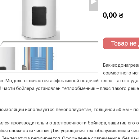
0,00 ₴
Бак-водонагрев
совместного ис
с». Модель отличается эффективной подачей тепла – этого уда
й части бойлера установлен теплообменник – плюс такого реше
лоизоляции используется пенополиуретан, толщиной 50 мм – по
лся производитель и о долговечности бойлера, защитив его о
йся сложности чистки. Для упрощения тех. обслуживания и чис
. Температура регулируется. Оформление современное, без изы