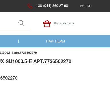
+38 (044) 360 27 98
РУС
УКР
Корзина пуста
ПАРТНЕРЫ
U1000.5-E арт.7736502270
SU1000.5-E АРТ.7736502270
36502270