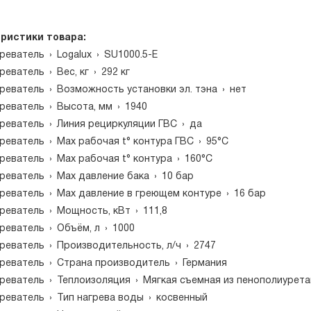
ристики товара:
реватель
›
Logalux
›
SU1000.5-E
реватель
›
Вес, кг
›
292 кг
реватель
›
Возможность установки эл. тэна
›
нет
реватель
›
Высота, мм
›
1940
реватель
›
Линия рециркуляции ГВС
›
да
реватель
›
Маx рабочая t° контура ГВС
›
95°С
реватель
›
Маx рабочая t° контура
›
160°С
реватель
›
Мах давление бака
›
10 бар
реватель
›
Мах давление в греющем контуре
›
16 бар
реватель
›
Мощность, кВт
›
111,8
реватель
›
Объём, л
›
1000
реватель
›
Производительность, л/ч
›
2747
реватель
›
Страна производитель
›
Германия
реватель
›
Теплоизоляция
›
Мягкая съемная из пенополиурета
реватель
›
Тип нагрева воды
›
косвенный