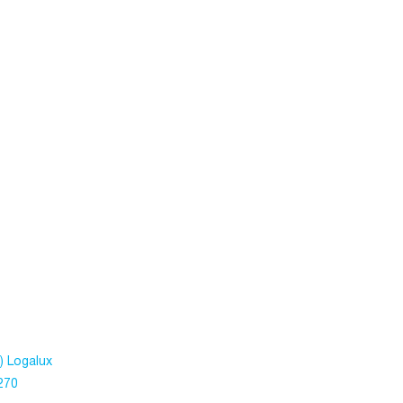
 Logalux
270