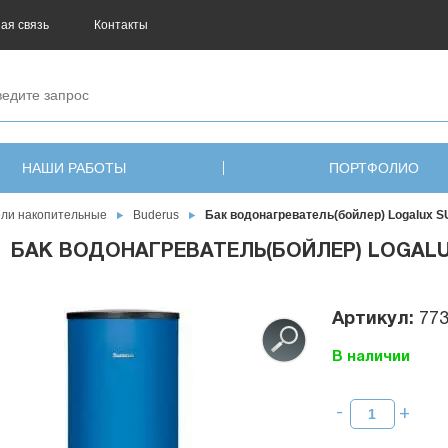
ая связь
Контакты
НАШИ РАБОТЫ
ПОРТФОЛИО
ели накопительные
Buderus
Бак водонагреватель(бойлер) Logalux S
БАК ВОДОНАГРЕВАТЕЛЬ(БОЙЛЕР) LOGALUX 
Артикул:
77
В наличии