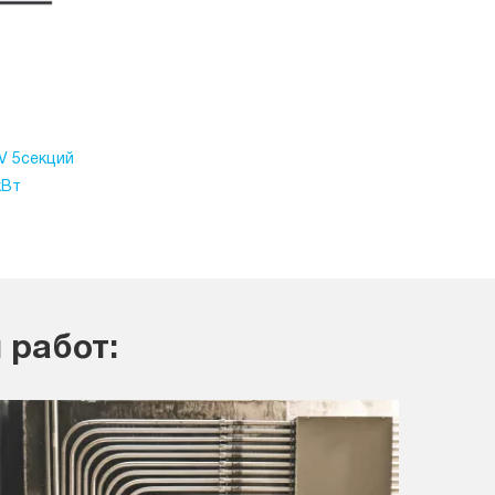
V 5секций
кВт
 работ: