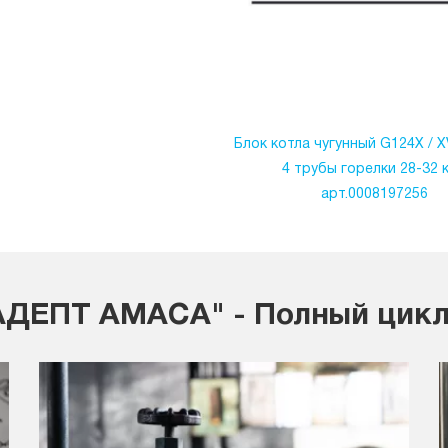
Блок котла чугунный G124X / X
4 трубы горелки 28-32 
арт.0008197256
ДЕПТ АМАСА" - Полный цикл