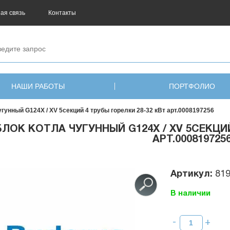
ая связь
Контакты
НАШИ РАБОТЫ
ПОРТФОЛИО
угунный G124X / XV 5секций 4 трубы горелки 28-32 кВт арт.0008197256
БЛОК КОТЛА ЧУГУННЫЙ G124X / XV 5СЕКЦИЙ
АРТ.000819725
Артикул:
81
В наличии