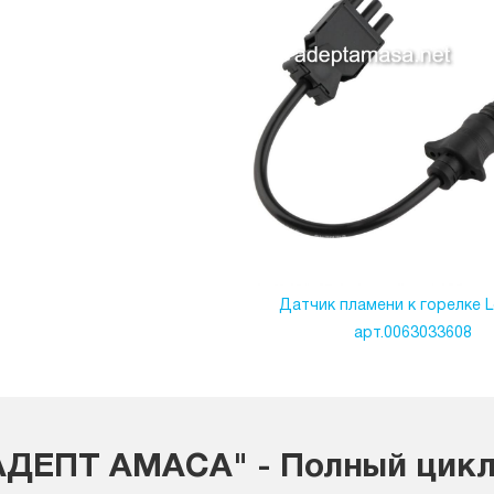
Датчик пламени к горелке 
арт.0063033608
ДЕПТ АМАСА" - Полный цикл