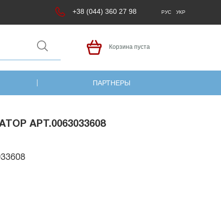
+38 (044) 360 27 98
РУС
УКР
Корзина пуста
ПАРТНЕРЫ
TOP АРТ.0063033608
033608