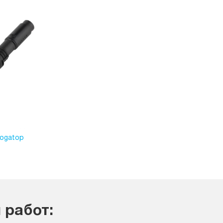
Logatop
 работ: