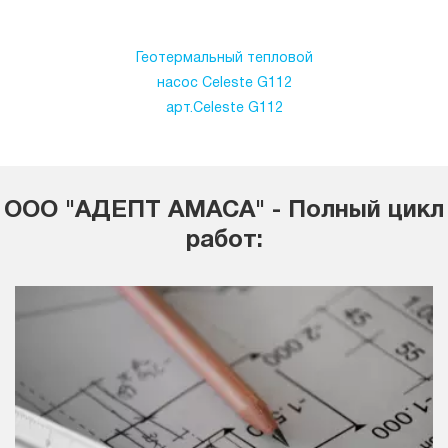
Геотермальный тепловой
насос Celeste G112
арт.Celeste G112
ООО "АДЕПТ АМАСА" - Полный цикл
работ: