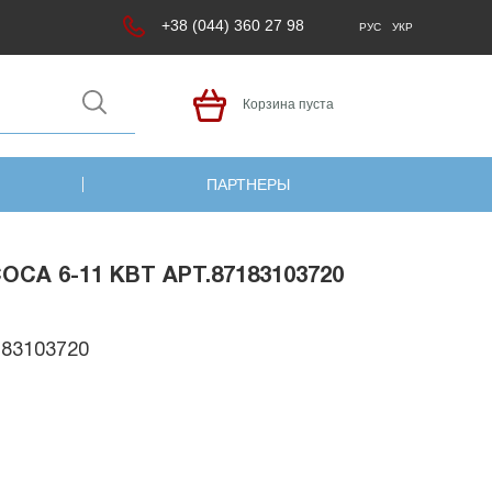
+38 (044) 360 27 98
РУС
УКР
Корзина пуста
ПАРТНЕРЫ
А 6-11 КВТ АРТ.87183103720
183103720