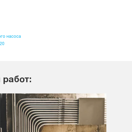
ого насоса
720
 работ: