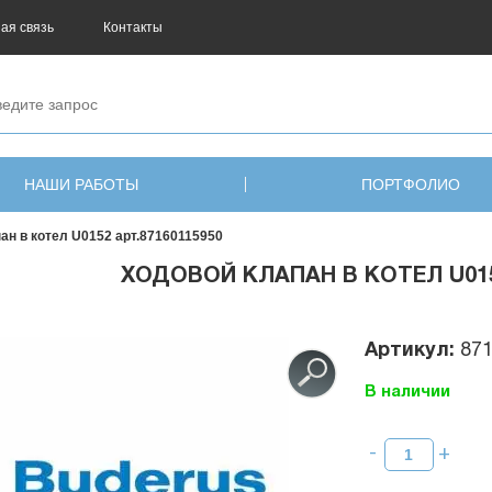
ая связь
Контакты
НАШИ РАБОТЫ
ПОРТФОЛИО
ан в котел U0152 арт.87160115950
ХОДОВОЙ КЛАПАН В КОТЕЛ U0152
Артикул:
87
В наличии