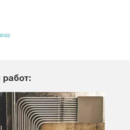
U0152
 работ: