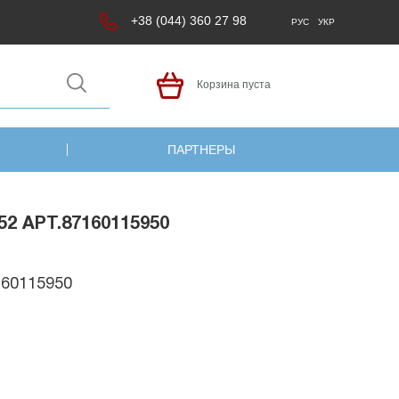
+38 (044) 360 27 98
РУС
УКР
Корзина пуста
ПАРТНЕРЫ
 АРТ.87160115950
160115950