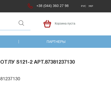
+38 (044) 360 27 98
РУС
УКР
Корзина пуста
ПАРТНЕРЫ
ЛУ S121-2 АРТ.87381237130
381237130