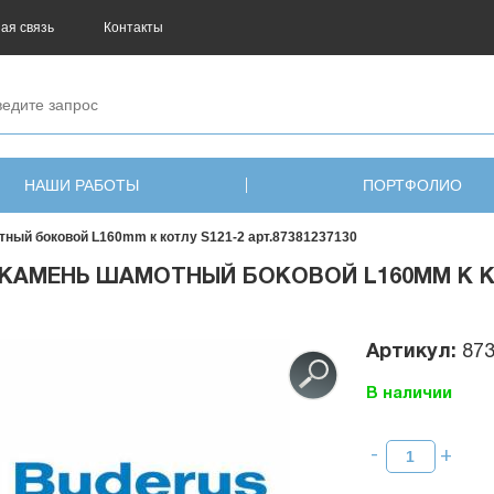
ая связь
Контакты
НАШИ РАБОТЫ
ПОРТФОЛИО
ный боковой L160mm к котлу S121-2 арт.87381237130
КАМЕНЬ ШАМОТНЫЙ БОКОВОЙ L160MM К КОТ
Артикул:
87
В наличии