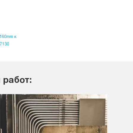
160mm к
37130
 работ: