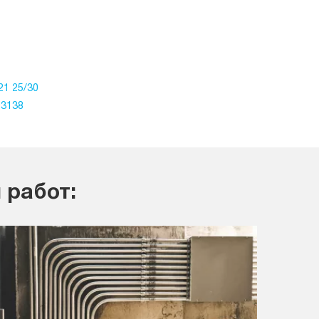
21 25/30
03138
 работ: