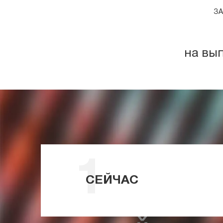
ЗА
на вы
СЕЙЧАС