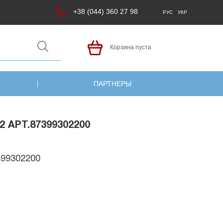
+38 (044) 360 27 98
РУС
УКР
Корзина пуста
ПАРТНЕРЫ
 АРТ.87399302200
399302200