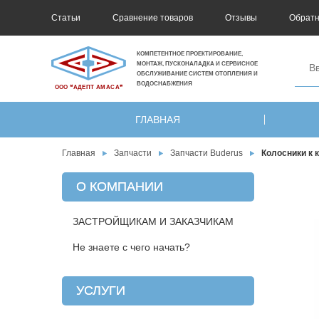
Статьи
Сравнение товаров
Отзывы
Обратн
КОМПЕТЕНТНОЕ ПРОЕКТИРОВАНИЕ,
МОНТАЖ, ПУСКОНАЛАДКА И СЕРВИСНОЕ
ОБСЛУЖИВАНИЕ СИСТЕМ ОТОПЛЕНИЯ И
ВОДОСНАБЖЕНИЯ
ООО ❝АДЕПТ АМАСА❞
ГЛАВНАЯ
Главная
Запчасти
Запчасти Buderus
Колосники к 
О КОМПАНИИ
ЗАСТРОЙЩИКАМ И ЗАКАЗЧИКАМ
Не знаете с чего начать?
УСЛУГИ