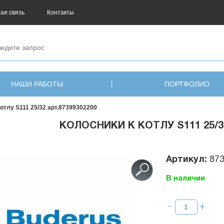
ая связь
Контакты
НАШИ РАБОТЫ
ПОРТФОЛИО
котлу S111 25/32 арт.87399302200
КОЛОСНИКИ К КОТЛУ S111 25/32
Артикул:
87
В наличии