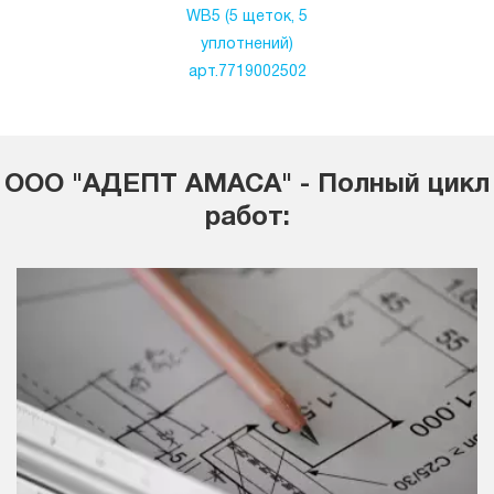
WB5 (5 щеток, 5
уплотнений)
арт.7719002502
ООО "АДЕПТ АМАСА" - Полный цикл
работ: