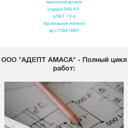
наклонной кровли
Logasol SKN 4.0-
s/SKT 1.0-s
(кровельное железо)
арт.7736614801
ООО "АДЕПТ АМАСА" - Полный цикл
работ: