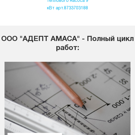
теплового насоса 9
кВт арт.8733703188
ООО "АДЕПТ АМАСА" - Полный цикл
работ: