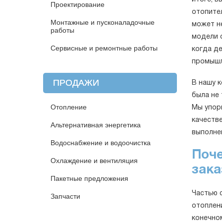
Проектирование
отопите
Монтажные и пусконаладочные
может н
работы
модели 
Сервисные и ремонтные работы
когда д
промышл
ПРОДАЖИ
В нашу 
была не
Отопление
Мы упор
качеств
Альтернативная энергетика
выполне
Водоснабжение и водоочистка
Поче
Охлаждение и вентиляция
зака
Пакетные предложения
Частью 
Запчасти
отоплен
конечном