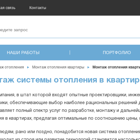
ая связь
Контакты
НАШИ РАБОТЫ
ПОРТФОЛИО
аж отопления
Монтаж отопления квартиры
Монтаж отопления кварт
аж системы отопления в квартир
мпания, в штат которой входят опытные проектировщики, инже
ики, обеспечивающие выбор наиболее рациональных решений д
авляет полный спектр услуг по разработке, монтажу и дальне
ия в квартирах, предлагая оптимальные по соотношению цены, 
людям, рано или поздно, понадобится новая система отоплени
ыходит из строя или развитие технологий становится настоль