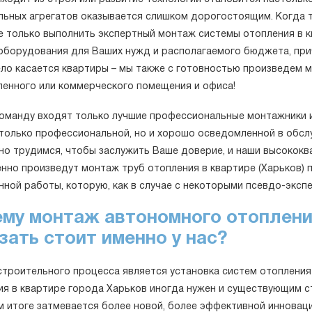
льных агрегатов оказывается слишком дорогостоящим. Когда т
е только выполнить экспертный монтаж системы отопления в кв
оборудования для Ваших нужд и располагаемого бюджета, прич
ело касается квартиры – мы также с готовностью произведем 
енного или коммерческого помещения и офиса!
команду входят только лучшие профессиональные монтажники и 
 только профессиональной, но и хорошо осведомленной в обсл
но трудимся, чтобы заслужить Ваше доверие, и наши высокок
енно произведут монтаж труб отопления в квартире (Харьков) 
нной работы, которую, как в случае с некоторыми псевдо-эксп
му монтаж автономного отопления
зать стоит именно у нас?
строительного процесса является установка систем отопления
ия в квартире города Харьков иногда нужен и существующим с
 итоге затмевается более новой, более эффективной инноваци