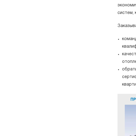
экономи
систем,
Заказыва
коман
квали
качес
отопле
обрат
серти
кварт