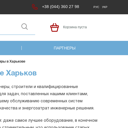
+38 (044) 360 27 98
РУС
УКР
Корзина пуста
ПАРТНЕРЫ
иры в Харькове
е Харьков
неры, строители и квалифицированные
ля задач, поставленных нашими клиентами,
йшему обслуживанию современных систем
качества и энергозатрат инженерные решения.
я: даже самое лучшее оборудование, в конечном
ко стремительным, что использование старых