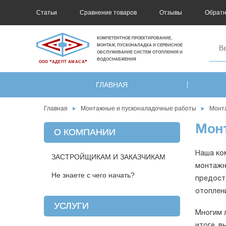
Статьи
Сравнение товаров
Отзывы
Обратн
КОМПЕТЕНТНОЕ ПРОЕКТИРОВАНИЕ,
МОНТАЖ, ПУСКОНАЛАДКА И СЕРВИСНОЕ
ОБСЛУЖИВАНИЕ СИСТЕМ ОТОПЛЕНИЯ И
ВОДОСНАБЖЕНИЯ
ООО ❝АДЕПТ АМАСА❞
ГЛАВНАЯ
Главная
Монтажные и пусконаладочные работы
Монт
Монт
О КОМПАНИИ
Наша ко
ЗАСТРОЙЩИКАМ И ЗАКАЗЧИКАМ
монтажн
Не знаете с чего начать?
предост
отоплен
УСЛУГИ
Многим 
итоге, в