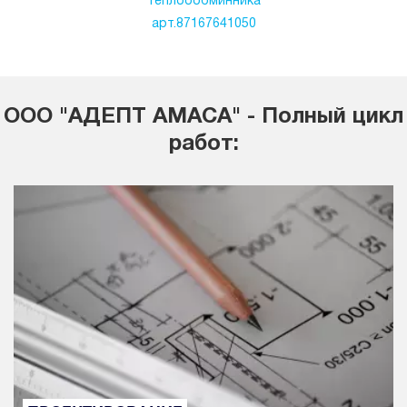
теплоообминника
арт.87167641050
ООО "АДЕПТ АМАСА" - Полный цикл
работ: