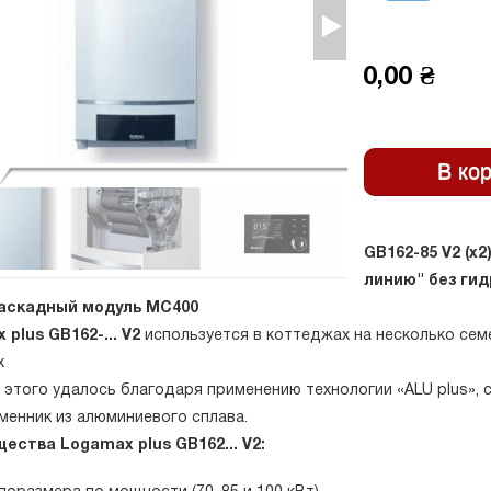
0,00 ₴
GB162-85 V2 (х2
линию" без ги
аскадный модуль MC400
plus GB162-... V2
используется в коттеджах на несколько сем
х
 этого удалось благодаря применению технологии «ALU plus»,
менник из алюминиевого сплава.
ества Logamax plus GB162... V2: