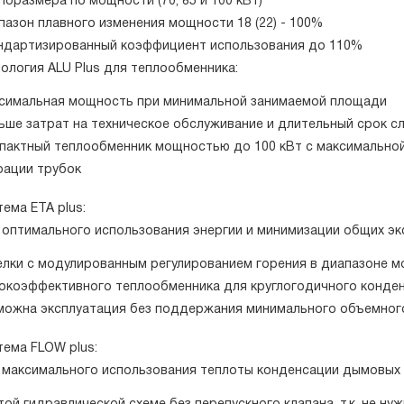
размера по мощности (70, 85 и 100 кВт)
зон плавного изменения мощности 18 (22) - 100%
артизированный коэффициент использования до 110%
логия ALU Рlus для теплообменника:
имальная мощность при минимальной занимаемой площади
ше затрат на техническое обслуживание и длительный срок с
актный теплообменник мощностью до 100 кВт с максимальной
рации трубок
ма ETA plus:
птимального использования энергии и минимизации общих экс
лки с модулированным регулированием горения в диапазоне мо
коэффективного теплообменника для круглогодичного конде
ожна эксплуатация без поддержания минимального объемног
ма FLOW plus:
аксимального использования теплоты конденсации дымовых га