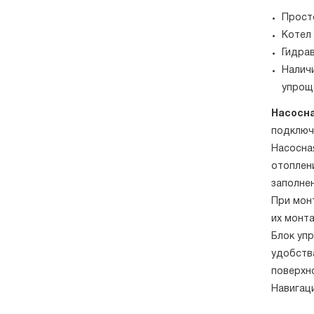
Прост
Котел
Гидра
Налич
упрощ
Насосна
подключи
Насосная
отоплен
заполнен
При мон
их монт
Блок уп
удобств
поверхн
Навигац