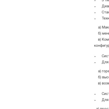
3 типо
Диапа
Станд
Техно
а) Макс
б) мень
в) Комп
конфигу
Систе
Для о
а) горе
б) высо
в) возм
Систе
Для м