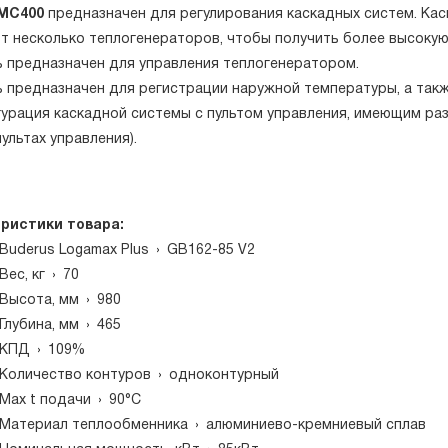
MC400
предназначен для регулирования каскадных систем. Каск
т несколько теплогенераторов, чтобы получить более высоку
ь предназначен для управления теплогенератором.
ь предназначен для регистрации наружной температуры, а так
гурация каскадной системы с пультом управления, имеющим раз
пультах управления).
ристики товара:
Buderus Logamax Plus
›
GB162-85 V2
Вес, кг
›
70
Высота, мм
›
980
Глубина, мм
›
465
КПД
›
109%
Количество контуров
›
одноконтурный
Мax t подачи
›
90°C
Материал теплообменника
›
алюминиево-кремниевый сплав