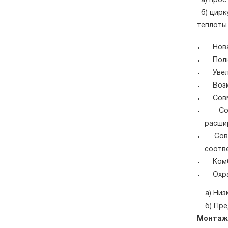
а) прос
б) цирк
теплоты
Новая
Полна
Увелич
Возмо
Совме
Совме
расшир
Совме
соотв
Комби
Охран
а) Низк
б) Пред
Монтаж,