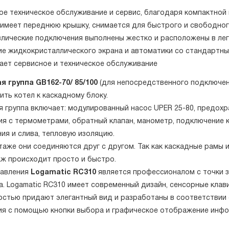
ое техническое обслуживание и сервис, благодаря компактной
 имеет переднюю крышку, снимается для быстрого и свободног
влические подключения выполнены жестко и расположены в лег
ие жидкокристаллического экрана и автоматики со стандартн
ает сервисное и техническое обслуживание
я группа GB162-70/ 85
/100
(для непосредственного подключен
ть котел к каскадному блоку.
 группа включает: модулированный насос UPER 25-80, предохр
ия с термометрами, обратный клапан, манометр, подключение к
ия и слива, тепловую изоляцию.
таже они соединяются друг с другом. Так как каскадные рамы
аж происходит просто и быстро.
равления
Logamatic RC310
является профессионалом с точки з
а. Logamatic RC310 имеет современный дизайн, сенсорные клав
остью придают элегантный вид и разработаны в соответствии 
ия с помощью кнопки выбора и графическое отображение инф