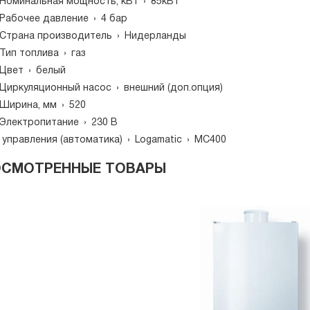
Номинальная мощность, кВт
›
85кВт
Рабочее давление
›
4 бар
Страна производитель
›
Нидерланды
Тип топлива
›
газ
Цвет
›
белый
Циркуляционный насос
›
внешний (доп.опция)
Ширина, мм
›
520
Электропитание
›
230 В
 управления (автоматика)
›
Logamatic
›
MC400
ОСМОТРЕННЫЕ ТОВАРЫ