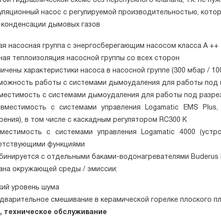
той гидравлической схеме без перепускного клапана, т.к. не 
уляционный насос с регулируемой производительностью, кото
 конденсации дымовых газов
 насосная группа с энергосберегающим насосом класса А ++
я теплоизоляция насосной группы со всех сторон
ены характеристики насоса в насосной группе (300 мбар / 100 
жность работы с системами дымоудаления для работы под 
стимость с системами дымоудаления для работы под разре
стимость с системами управления Logamatic EMS Plus, 
ения), в том числе с каскадным регулятором RC300 K
стимость с системами управления Logamatic 4000 (устро
етствующими функциями
нируется с отдельными баками-водонагревателями Buderus 
а окружающей среды / эмиссии:
ий уровень шума
варительное смешивание в керамической горелке плоского пл
 техническое обслуживание