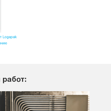
т Logapak
инию
 работ: