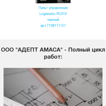
Пульт управления
Logamatic RC310
черный
арт.7738111127
ООО "АДЕПТ АМАСА" - Полный цикл
работ: