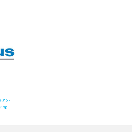
B012-
3930