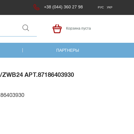
+38 (044) 360 27 98
РУС
УКР
Корзина пуста
ПАРТНЕРЫ
ZWB24 АРТ.87186403930
186403930