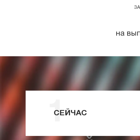
ЗА
на вы
СЕЙЧАС