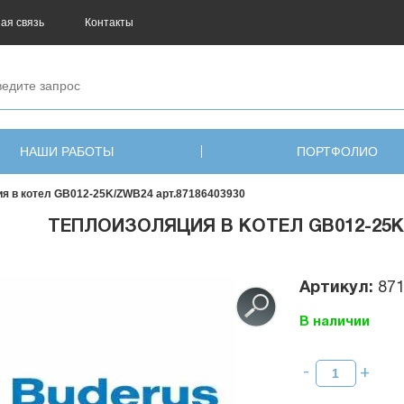
ая связь
Контакты
НАШИ РАБОТЫ
ПОРТФОЛИО
я в котел GB012-25K/ZWB24 арт.87186403930
ТЕПЛОИЗОЛЯЦИЯ В КОТЕЛ GB012-25K/
Артикул:
87
В наличии