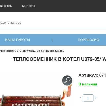
ая связь
Контакты
НАШИ РАБОТЫ
ПОРТФОЛИО
к в котел U072-35/ WBN... 35 арт.87186433460
ТЕПЛООБМЕННИК В КОТЕЛ U072-35/ WBN
Артикул:
87
В наличии