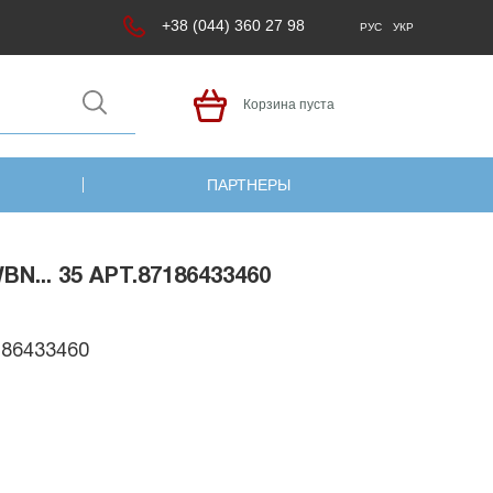
+38 (044) 360 27 98
РУС
УКР
Корзина пуста
ПАРТНЕРЫ
... 35 АРТ.87186433460
186433460