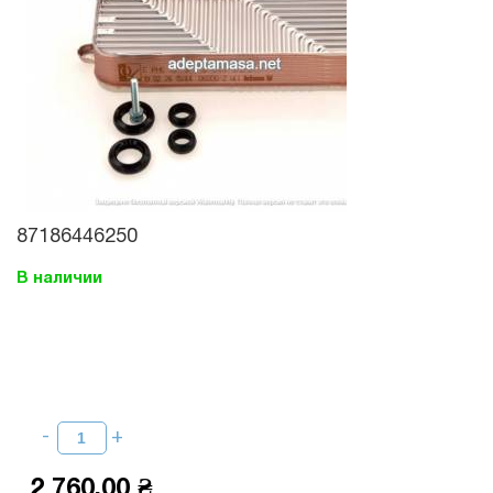
87186446250
В наличии
2 760,00 ₴