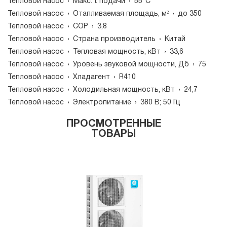
Тепловой насос
›
Макс. t подачи
›
55°С
Тепловой насос
›
Отапливаемая площадь, м²
›
до 350
Тепловой насос
›
СОР
›
3,8
Тепловой насос
›
Страна производитель
›
Китай
Тепловой насос
›
Тепловая мощность, кВт
›
33,6
Тепловой насос
›
Уровень звуковой мощности, Дб
›
75
Тепловой насос
›
Хладагент
›
R410
Тепловой насос
›
Холодильная мощность, кВт
›
24,7
Тепловой насос
›
Электропитание
›
380 В; 50 Гц
ПРОСМОТРЕННЫЕ
ТОВАРЫ