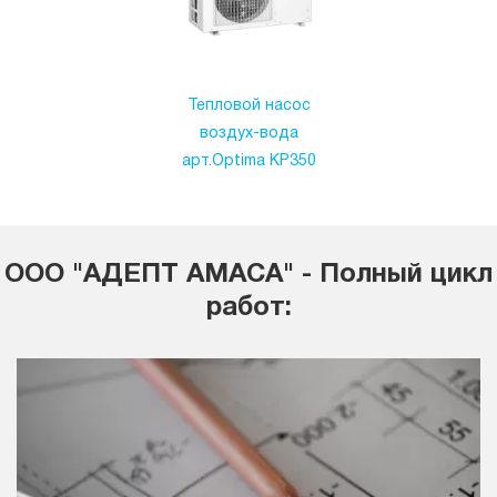
Тепловой насос
воздух-вода
арт.Optima KP350
ООО "АДЕПТ АМАСА" - Полный цикл
работ: