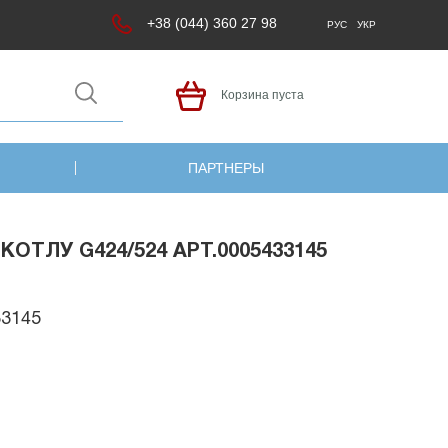
+38 (044) 360 27 98
РУС
УКР
Корзина пуста
ПАРТНЕРЫ
ТЛУ G424/524 АРТ.0005433145
33145