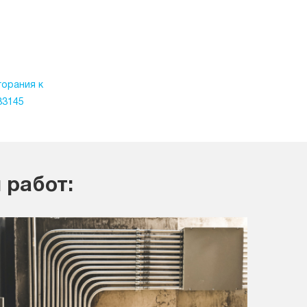
горания к
33145
 работ: